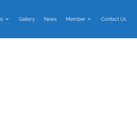
ns
Gallery
News
Member
Contact Us